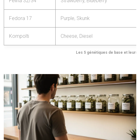
Felina 32/34
Strawberry, Blueberry
Fedora 17
Purple, Skunk
Kompolti
Cheese, Diesel
Les 5 génétiques de base et leurs